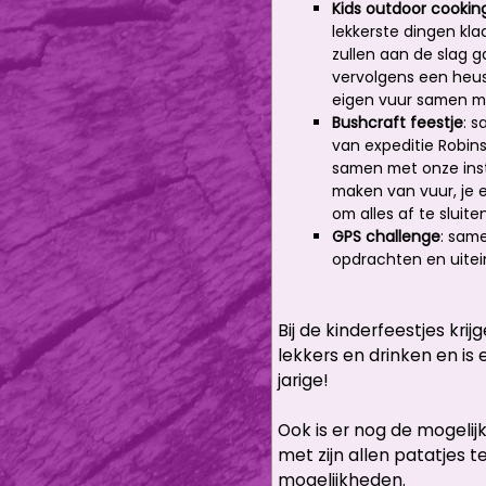
Kids outdoor cookin
lekkerste dingen klaa
zullen aan de slag
vervolgens een heus 
eigen vuur samen me
Bushcraft feestje
: 
van expeditie Robinso
samen met onze inst
maken van vuur, je
om alles af te sluit
GPS challenge
: sam
opdrachten en uitein
Bij de kinderfeestjes kri
lekkers en drinken en is 
jarige!
Ook is er nog de mogelij
met zijn allen patatjes t
mogelijkheden.